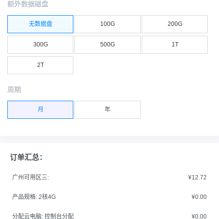
额外数据磁盘
无数据盘
100G
200G
300G
500G
1T
2T
周期
月
年
订单汇总：
广州可用区三:
¥12.72
产品规格:
2核4G
¥0.00
分配云电脑:
控制台分配
¥0.00