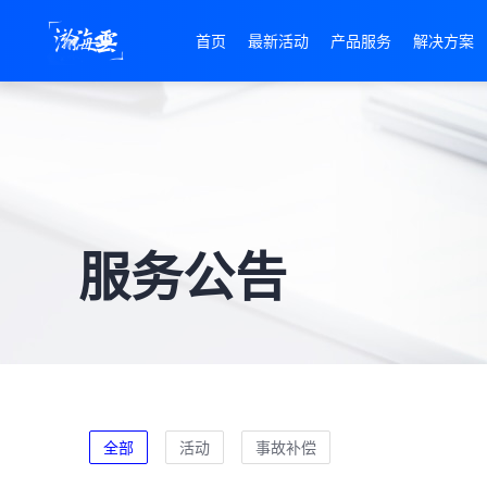
首页
最新活动
产品服务
解决方案
服务公告
全部
活动
事故补偿