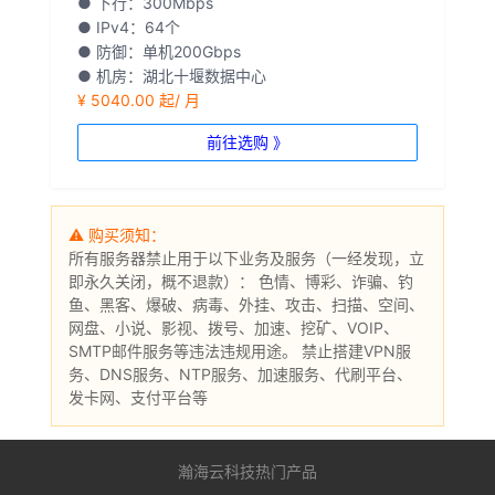
● 下行：300Mbps
● IPv4：64个
● 防御：单机200Gbps
● 机房：湖北十堰数据中心
¥ 5040.00 起/ 月
前往选购 》
⚠ 购买须知：
所有服务器禁止用于以下业务及服务（一经发现，立
即永久关闭，概不退款）： 色情、博彩、诈骗、钓
鱼、黑客、爆破、病毒、外挂、攻击、扫描、空间、
网盘、小说、影视、拨号、加速、挖矿、VOIP、
SMTP邮件服务等违法违规用途。 禁止搭建VPN服
务、DNS服务、NTP服务、加速服务、代刷平台、
发卡网、支付平台等
瀚海云科技热门产品